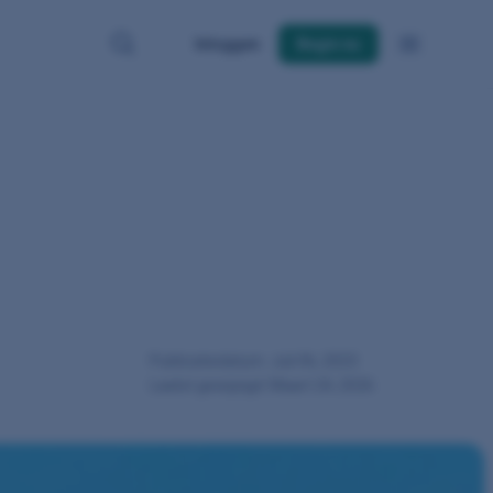
Inloggen
Begin nu
Publicatiedatum:
Juli 06, 2023
Laatst gewijzigd:
Maart 24, 2026