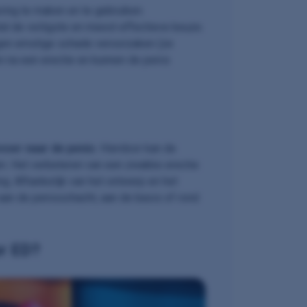
ring te maken en te gebruiken.
l de veiligste en meest effectieve keuze.
en ernstige schade veroorzaken (ze
n na een erectie en kunnen de penis
voer naar de penis
. Hierdoor kan de
en. Het verbeteren van een zwakke erectie
ng. Afhankelijk van het ontwerp en het
aan de penisschacht, aan de basis of rond
or ED?