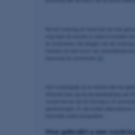
penisring aan de basis van de penis aanb
Na het cockring om doen kan de man ge
ring helpt de erectie in stand te houden d
te voorkomen. Het dragen van de cockring
minuten om het risico van verminderde b
(necrose) te voorkomen. [
2
]
Het is belangrijk op te merken dat het ge
effectief kan zijn bij de behandeling van ED
vooral niet als de ED ernstig is of veroo
aandoeningen. Er zijn echter alternatieve
hieronder zullen bespreken.
Hoe gebruikt u een cockrin