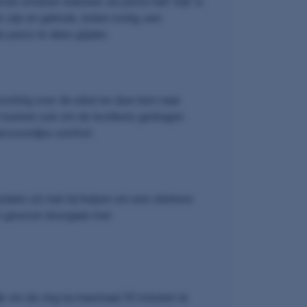
este omdoen wanneer uw penis half stijf is.
 zijn en gebruik, indien nodig, een
 penis te laten glijden.
rzichtig over de eikel en duw hem naar
n kunnen ook om de testikels gedragen
ersoonlijke comfort.
plaats zit, kan hij helpen om een sterkere
dan gewoon doorgaan met
jk om de ring na maximaal 30 minuten te