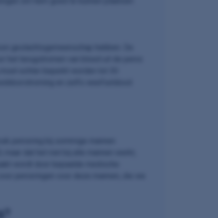
rengen om hem goed te kunnen plaatsen.
woon geslachtsgemeenschap hebben. De
oor het terugstromen van bloed uit de penis
 moet echter beperkt worden tot 30
loeddoorstroming en zelfs weefseldood
bruik penisring bij sommige mannen
, maar dat het niet bij alle mannen werkt,
rzaakt wordt door bepaalde medische
n voor penisringen voor deze mannen, die we
g?