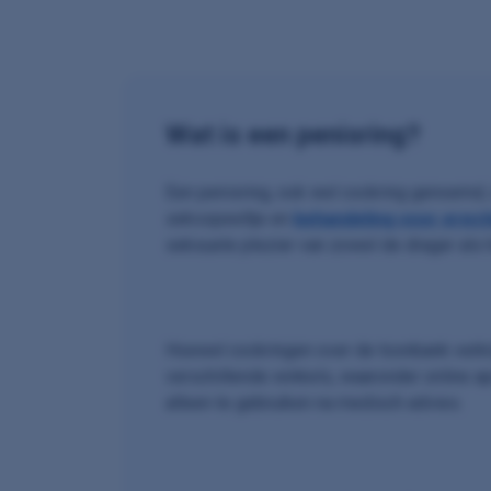
Wat is een penisring?
Een penisring, ook wel cockring genoemd, 
seksspeeltje en
behandeling voor erect
seksuele plezier van zowel de drager als h
Hoewel cockringen over de toonbank verkri
verschillende winkels, waaronder online a
alleen te gebruiken na medisch advies.